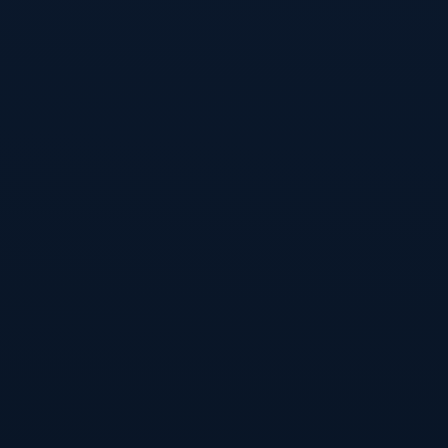
Mon–Fri 09:00–18:30 CST
合作伙伴
欧冠VIP - 赛事市场与连接中心
虚拟足球APP下载站
九游官方站
虎扑电竞