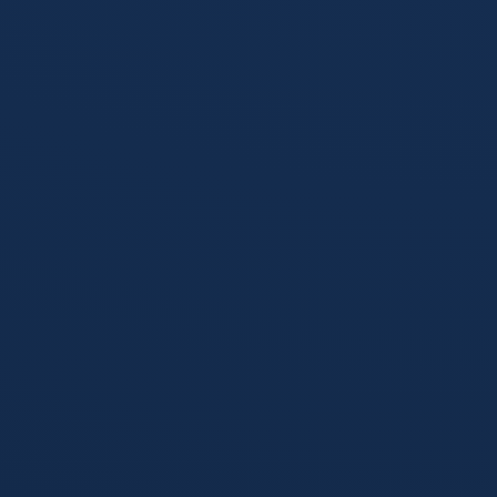
旅行
2026世界杯积分榜美加墨购票攻略：普通人也能低
成本看最值的比赛
不想为世界杯掏空钱包？这篇从积分榜形势出发，教你优先锁
定小组关键战、潜在生死战和黑马之旅，用最少预算看最有价
值的比赛。再配合早鸟机票、跨城大巴和青旅住宿，普通上班
族和学生党也能实现走遍美加墨三国看球的梦想。
2026-05-09
林知夏
91
更多资讯分类