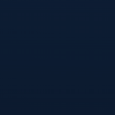
+86-010-80697688