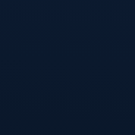
北京市朝阳区建国路88号SOHO现代城B座1208, 100022,
中国