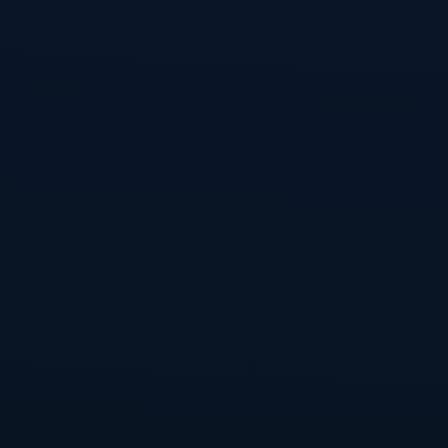
PG电子官方旗舰门户
BB体育官方旗舰门户站
安博体育官方网站
贝博体育
K1体育
jiuyou-digital.com.cn
© 2026 北京天博体育科技有限公司. 保留所有权利.
京ICP备20251234号-1
关于我们