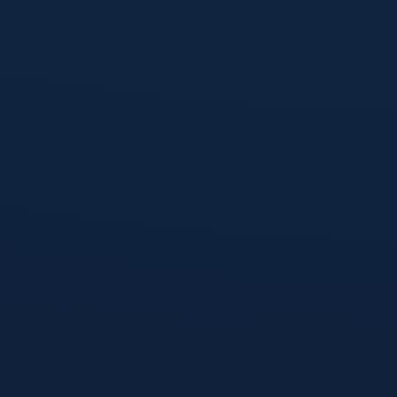
Weibo