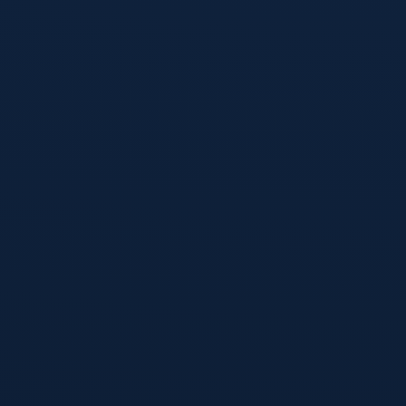
快速导航
天博体育APP官网
体育资讯
关于我们
下载天博体育APP
联系我们